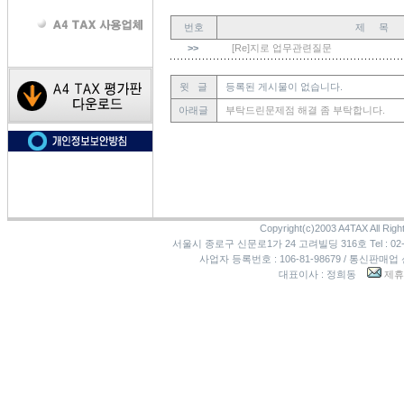
번호
제 목
>>
[Re]지로 업무관련질문
윗 글
등록된 게시물이 없습니다.
아래글
부탁드린문제점 해결 좀 부탁합니다.
Copyright(c)2003 A4TAX All Righ
서울시 종로구 신문로1가 24 고려빌딩 316호 Tel : 02-3273
사업자 등록번호 : 106-81-98679 / 통신판매업
대표이사 : 정희동
제휴