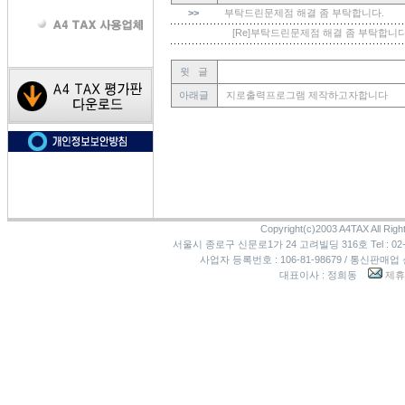
>>
부탁드린문제점 해결 좀 부탁합니다.
[Re]부탁드린문제점 해결 좀 부탁합니다
윗 글
아래글
지로출력프로그램 제작하고자합니다
Copyright(c)2003 A4TAX All Righ
서울시 종로구 신문로1가 24 고려빌딩 316호 Tel : 02-3273
사업자 등록번호 : 106-81-98679 / 통신판매업
대표이사 : 정희동
제휴