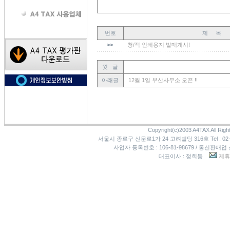
번호
제 목
>>
청/적 인쇄용지 발매개시!
윗 글
아래글
12월 1일 부산사무소 오픈 !!
Copyright(c)2003 A4TAX All Righ
서울시 종로구 신문로1가 24 고려빌딩 316호 Tel : 02-3273
사업자 등록번호 : 106-81-98679 / 통신판매업
대표이사 : 정희동
제휴