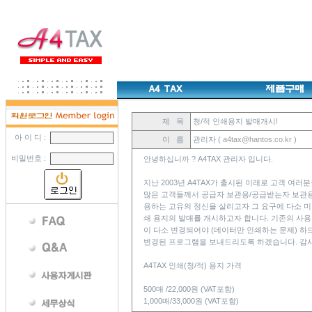
제 목
청/적 인쇄용지 발매개시!
아 이 디 :
이 름
관리자 (
a4tax@hantos.co.kr
)
비밀번호 :
안녕하십니까 ? A4TAX 관리자 입니다.
지난 2003년 A4TAX가 출시된 이래로 고객 여
많은 고객들께서 공급자 보관용/공급받는자 보관용
용하는 고유의 정신을 살리고자 그 요구에 다소 미진
쇄 용지의 발매를 개시하고자 합니다. 기존의 사
이 다소 변경되어야 (데이터만 인쇄하는 문제) 
변경된 프로그램을 보내드리도록 하겠습니다. 감
A4TAX 인쇄(청/적) 용지 가격
500매 /22,000원 (VAT포함)
1,000매/33,000원 (VAT포함)