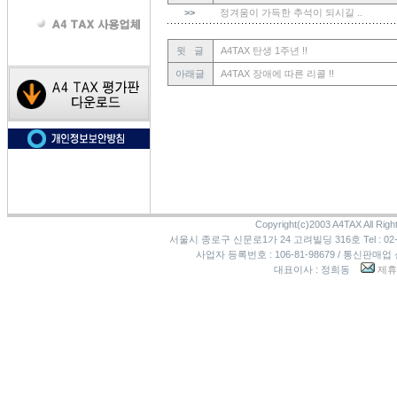
>>
정겨움이 가득한 추석이 되시길 ..
윗 글
A4TAX 탄생 1주년 !!
아래글
A4TAX 장애에 따른 리콜 !!
Copyright(c)2003 A4TAX All Righ
서울시 종로구 신문로1가 24 고려빌딩 316호 Tel : 02-3273
사업자 등록번호 : 106-81-98679 / 통신판매업
대표이사 : 정희동
제휴