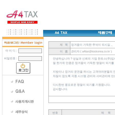
제 목
정겨움이 가득한 추석이 되시길 ..
아 이 디 :
이 름
관리자 (
a4tax@toskorea.co.kr
)
비밀번호 :
안녕하십니까 ? 성실과 신뢰의 기업 한토스(주)입
절 한가위 만큼은 정겨움이 가득한 명절이 되기를
지방이나 장거리 운전을 하시는 고객여러분들의 
차질이 없도록 각종 시스템 관리와 서버관리에 만
다시한번 풍요로운 명절이 되기를 기원합니다.
감사합니다.
번호
제 목