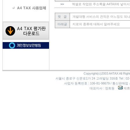
>>
엑셀로 작업된 주소록을 A4TAX에 넣어서
윗 글
개발대행 서비스의 견적은 어느정도 되나
아래글
지로의 종류에 대해서 알려주세요
Copyright(c)2003 A4TAX All Righ
서울시 종로구 신문로1가 24 고려빌딩 316호 Tel : 02-3273
사업자 등록번호 : 106-81-98679 / 통신판매업
대표이사 : 정희동
제휴