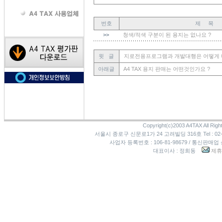
번호
제 목
>>
청색/적색 구분이 된 용지는 없나요 ?
윗 글
지로전용프로그램과 개발대행은 어떻게 
아래글
A4 TAX 용지 판매는 어떤것인가요 ?
Copyright(c)2003 A4TAX All Righ
서울시 종로구 신문로1가 24 고려빌딩 316호 Tel : 02-3273
사업자 등록번호 : 106-81-98679 / 통신판매업
대표이사 : 정희동
제휴